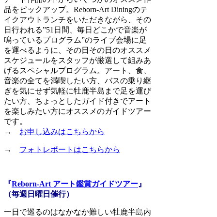
品をピックアップ。Reborn-Art Diningのテ
イクアウトランチをいただきながら、その
日行われる”51日間、毎日どこかで音楽が
鳴っているプログラム”のライブ会場に足
を運べるように、その日その日のオススメ
スケジュールをスタッフが厳選して組みあ
げるスペシャルプログラム。アート、食、
音楽の全てを満喫したい方、バスの乗り継
ぎを気にせず気軽に牡鹿半島まで足を運び
たい方、ちょっとしたガイド付きでアート
を楽しみたい方にオススメのガイドツアー
です。
→
お申し込みはこちらから
→
フォトレポートはこちらから
『
Reborn-Art アート鑑賞ガイドツアー
』
（毎週日曜日催行）
一日で巡るのはなかなか難しい牡鹿半島内