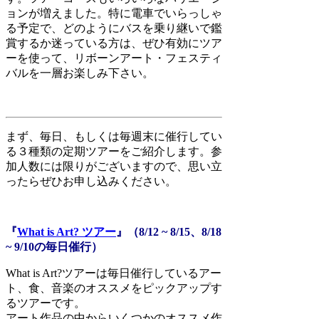
ョンが増えました。特に電車でいらっしゃ
る予定で、どのようにバスを乗り継いで鑑
賞するか迷っている方は、ぜひ有効にツア
ーを使って、リボーンアート・フェスティ
バルを一層お楽しみ下さい。
まず、毎日、もしくは毎週末に催行してい
る３種類の定期ツアーをご紹介します。参
加人数には限りがございますので、思い立
ったらぜひお申し込みください。
『
What is Art? ツアー
』（8/12 ~ 8/15、8/18
~ 9/10の毎日催行）
What is Art?ツアーは毎日催行しているアー
ト、食、音楽のオススメをピックアップす
るツアーです。
アート作品の中からいくつかのオススメ作