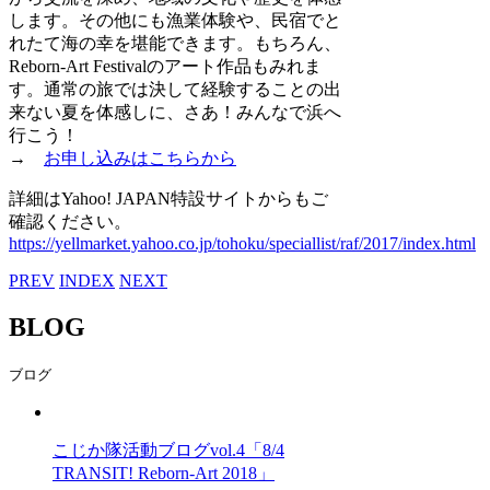
します。その他にも漁業体験や、民宿でと
れたて海の幸を堪能できます。もちろん、
Reborn-Art Festivalのアート作品もみれま
す。通常の旅では決して経験することの出
来ない夏を体感しに、さあ！みんなで浜へ
行こう！
→
お申し込みはこちらから
詳細はYahoo! JAPAN特設サイトからもご
確認ください。
https://yellmarket.yahoo.co.jp/tohoku/speciallist/raf/2017/index.html
PREV
INDEX
NEXT
BLOG
ブログ
こじか隊活動ブログvol.4「8/4
TRANSIT! Reborn-Art 2018」