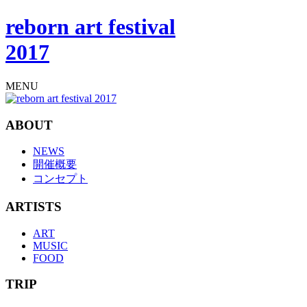
reborn art festival
2017
MENU
ABOUT
NEWS
開催概要
コンセプト
ARTISTS
ART
MUSIC
FOOD
TRIP