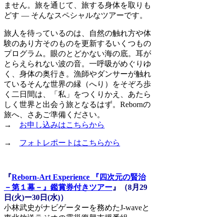
ません。旅を通じて、旅する身体を取りも
どす ― そんなスペシャルなツアーです。
旅人を待っているのは、自然の触れ方や体
験のあり方そのものを更新するいくつもの
プログラム。眼のとどかない海の底。耳が
とらえられない波の音。一呼吸がめぐりゆ
く、身体の奥行き。漁師やダンサーが触れ
ているそんな世界の縁（へり）をそぞろ歩
く二日間は、「私」をつくりかえ、あたら
しく世界と出会う旅となるはず。Rebornの
旅へ、さあご準備ください。
→
お申し込みはこちらから
→
フォトレポートはこちらから
『
Reborn-Art Experience 『四次元の賢治
－第１幕－』鑑賞券付きツアー
』（8月29
日(火)ー30日(水)）
小林武史がナビゲーターを務めたJ-waveと