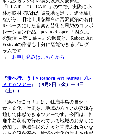
東北放送ラジオの震災復興支援番組
「HEART TO HEART」の中で、実際に小
林が取材で訪れた被災地を巡り、追体験し
ながら、旧北上川を舞台に宮沢賢治の名作
をベースにした音楽と芸術と思想のコラボ
レーション作品、post rock opera『四次元
の賢治 －第１幕－』の鑑賞と、Reborn-Art
Festivalの作品も十分に堪能できるプログ
ラムです。
→
お申し込みはこちらから
『
浜へ行こう！× Reborn-Art Festival プレ
ミアムツアー
』（ 9月8日（金）ー 9日
（土））
「浜へ行こう！」は、牡鹿半島の自然・
食・文化・歴史を、地域の方々との交流を
通して体感できるツアーです。今回は、牡
鹿半島荻浜で行われている地域のお祭りに
参加し、地域住民の方々と直接ふれ合いな
がら交流を深め、地域の文化や歴史を体感