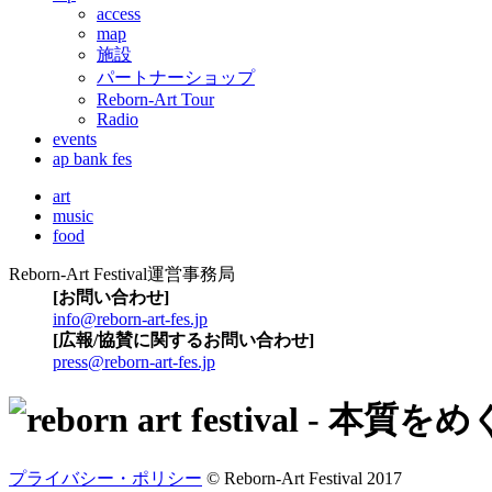
access
map
施設
パートナーショップ
Reborn-Art Tour
Radio
events
ap bank fes
art
music
food
Reborn-Art Festival運営事務局
[お問い合わせ]
info@reborn-art-fes.jp
[広報/協賛に関するお問い合わせ]
press@reborn-art-fes.jp
プライバシー・ポリシー
© Reborn-Art Festival 2017