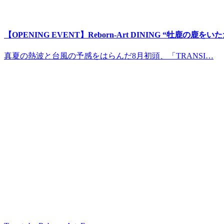
【OPENING EVENT】Reborn-Art DINING “牡鹿の鹿
真夏の熱波と台風の予感をはらんだ8月初頭、「TRANSI…