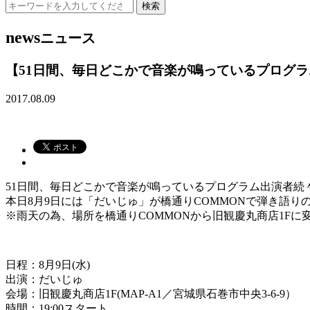
news
ニュース
【51日間、毎日どこかで音楽が鳴っているプログラム
2017.08.09
51日間、毎日どこかで音楽が鳴っているプログラム出演者続
本日8月9日には「だいじゅ」が橋通りCOMMONで弾き語り
※雨天の為、場所を橋通りCOMMONから旧観慶丸商店1Fに変
日程：8月9日(水)
出演：だいじゅ
会場：旧観慶丸商店1F(MAP-A1／宮城県石巻市中央3-6-9）
時間：19:00スタート