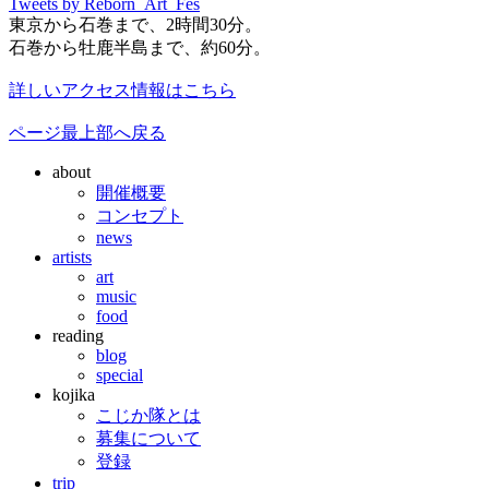
Tweets by Reborn_Art_Fes
東京から石巻まで、2時間30分。
石巻から牡鹿半島まで、約60分。
詳しいアクセス情報はこちら
ページ最上部へ戻る
about
開催概要
コンセプト
news
artists
art
music
food
reading
blog
special
kojika
こじか隊とは
募集について
登録
trip