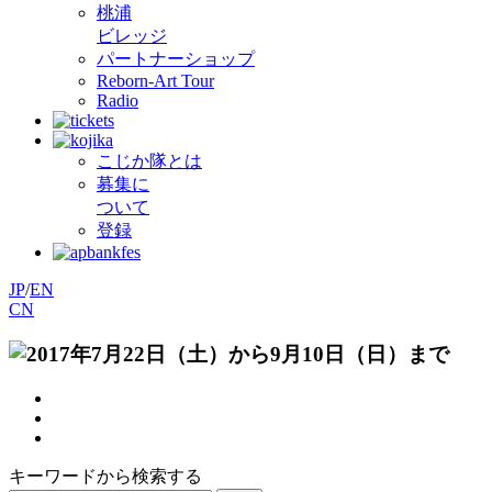
桃浦
ビレッジ
パートナーショップ
Reborn-Art Tour
Radio
こじか隊とは
募集に
ついて
登録
JP
/
EN
CN
キーワードから検索する