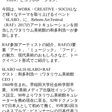
今回は、WORK・CREATIVE・SOCIALな
ど様々なテーマを取り上げるイベント
「6LABO」に、Reborn-Art Festival
（RAF）2017のアートキュレーションを担
当したワタリウム美術館の和多利浩一が参
加します。
RAF参加アーティストの紹介、RAFの3要
素「アート」「ミュージック」「フード」
の魅力、現代美術のおもしろさなど、トー
クイベント形式でご紹介します。
6LABO vol.16 6LABO×RAF
ゲスト：和多利浩一（ワタリウム美術館
CEO ）
1960年生まれ。早稲田大学社会科学部卒
業。 83年美術メディア出版社イッシプレ
ス設立。90年よりワタリウム美術館キュレ
ーターを務め現在に至る。92年ドクメンタ
9で日本人として初めて働く。95年第1回ヨ
ハネスブルグ・ビエンナーレの日本代表コ