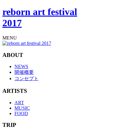
reborn art festival
2017
MENU
ABOUT
NEWS
開催概要
コンセプト
ARTISTS
ART
MUSIC
FOOD
TRIP