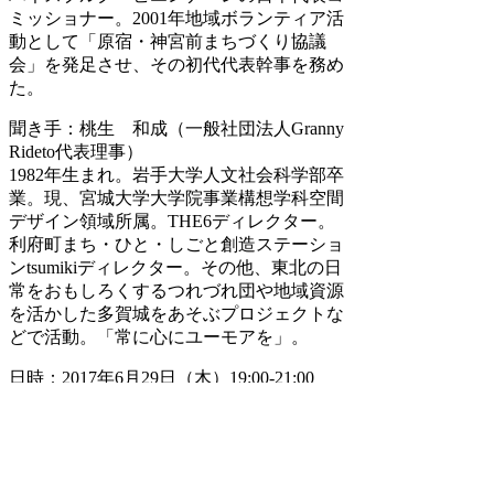
ミッショナー。2001年地域ボランティア活
動として「原宿・神宮前まちづくり協議
会」を発足させ、その初代代表幹事を務め
た。
聞き手：桃生 和成（一般社団法人Granny
Rideto代表理事）
1982年生まれ。岩手大学人文社会科学部卒
業。現、宮城大学大学院事業構想学科空間
デザイン領域所属。THE6ディレクター。
利府町まち・ひと・しごと創造ステーショ
ンtsumikiディレクター。その他、東北の日
常をおもしろくするつれづれ団や地域資源
を活かした多賀城をあそぶプロジェクトな
どで活動。「常に心にユーモアを」。
日時：2017年6月29日（木）19:00-21:00
場所：THE6 3階 ワークラウンジ（仙台市
青葉区春日町9-15）
参加費：無料
定員：30名（要事前申し込み）
応募方法：
こちらのフォーム
よりお申し込