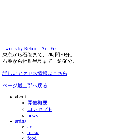
Tweets by Reborn_Art_Fes
東京から石巻まで、2時間30分。
石巻から牡鹿半島まで、約60分。
詳しいアクセス情報はこちら
ページ最上部へ戻る
about
開催概要
コンセプト
news
artists
art
music
food