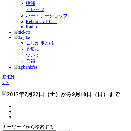
桃浦
ビレッジ
パートナーショップ
Reborn-Art Tour
Radio
こじか隊とは
募集に
ついて
登録
JP
/
EN
CN
キーワードから検索する